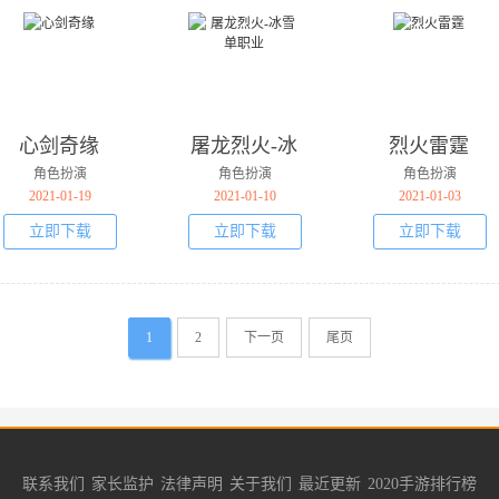
心剑奇缘
屠龙烈火-冰
烈火雷霆
雪单职业
角色扮演
角色扮演
角色扮演
2021-01-19
2021-01-10
2021-01-03
立即下载
立即下载
立即下载
1
2
下一页
尾页
联系我们
家长监护
法律声明
关于我们
最近更新
2020手游排行榜