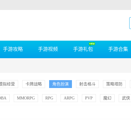
手游攻略
手游视频
手游礼包
手游合集
模拟经营
卡牌战略
角色扮演
射击格斗
策略塔防
OBA
MMORPG
RPG
ARPG
PVP
魔幻
武侠
动漫
街机
GM手游
军事
科幻
养成
赛车
斗地主
麻将
智力
社交
Q版
像素
象棋
西游
传奇
国战
坦克
历史
音乐
格斗