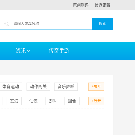
原创测评
最近更新
资讯
传奇手游
体育运动
动作闯关
音乐舞蹈
+展开
玄幻
仙侠
即时
回合
+展开
足球
台球
篮球
恐怖
海战
三国
闯关
射击