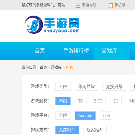
最好玩的手机游戏门户网站！
手游导航
手机版
首页
手游排行榜
游戏库
当前位置：
首页
>
游戏库
>
列表
游戏类型：
不限
休闲益智
竞技对战
棋牌桌游
冒险解谜
游戏题材：
不限
3D
2.5D
2D
M
策略
横版
酷跑
消除
游戏平台：
不限
Android
IOS
找茬
弹跳
飞行
扑克
排序方式：
入库时间
玩家推荐
航海
二次元
战争
捕鱼