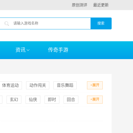
原创测评
最近更新
资讯
传奇手游
体育运动
动作闯关
音乐舞蹈
+展开
玄幻
仙侠
即时
回合
+展开
足球
台球
篮球
恐怖
海战
三国
闯关
射击