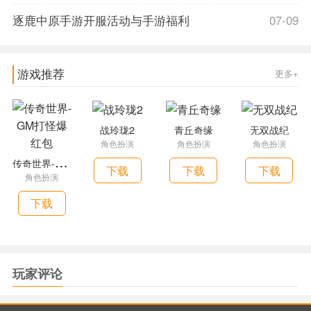
逐鹿中原手游开服活动与手游福利
07-09
游戏推荐
更多+
战玲珑2
青丘奇缘
无双战纪
角色扮演
角色扮演
角色扮演
传
奇世界-GM打怪爆红包
下载
下载
下载
角色扮演
下载
玩家评论