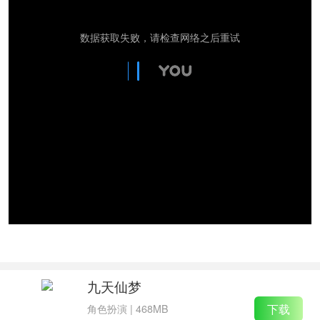
九天仙梦
下载
角色扮演
|
468MB